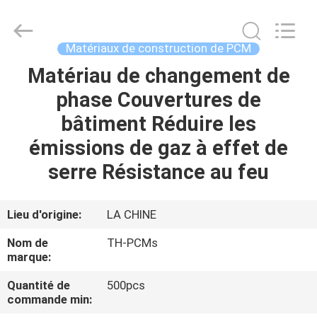
Ningbo
Thermal
New
energy
Technology
Matériaux de construction de PCM
co.,ltd.
All
Rights
Matériau de changement de
MAISON
Reserved.
phase Couvertures de
PRODUITS
bâtiment Réduire les
émissions de gaz à effet de
AU
serre Résistance au feu
SUJET
DE
Lieu d'origine:
LA CHINE
NOUS
Nom de
TH-PCMs
marque:
VISITE
Quantité de
500pcs
commande min:
D'USINE