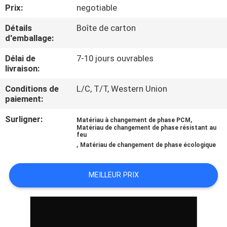
Prix:
negotiable
CONTRÔLE
Détails
Boîte de carton
d'emballage:
DE
QUALITÉ
Délai de
7-10 jours ouvrables
livraison:
CONTACTEZ-
Conditions de
L/C, T/T, Western Union
paiement:
NOUS
Surligner:
,
Matériau à changement de phase PCM
Matériau de changement de phase résistant au
feu
NOUVELLES
,
Matériau de changement de phase écologique
CAS
MEILLEUR PRIX
PLAN
DU