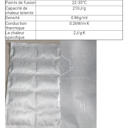
Points de fusion
22-35°C
Capacité de
210J/g
chaleur latente
Densité
0.86g/ml
Conduction
0.26W/m·K
thermique
La chaleur
2J/g·K
spécifique