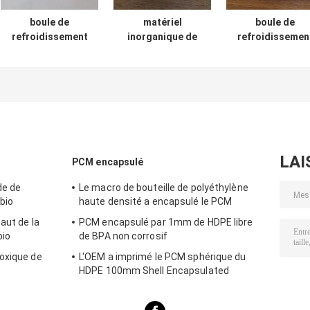
boule de
matériel
boule de
refroidissement
inorganique de
refroidissemen
sphérique de
changement de
sphérique de
HDPE du PCM
phase de boules
HDPE du PCM
encapsulée par
de PCM de
encapsulée par
65mm 5℃ pour le
stockage de
50mm 5.5℃
stockage de
l'énergie de 55mm
l'énergie
thermique
LAI
PCM encapsulé
de de
Le macro de bouteille de polyéthylène
bio
haute densité a encapsulé le PCM
aut de la
PCM encapsulé par 1mm de HDPE libre
bio
de BPA non corrosif
oxique de
L'OEM a imprimé le PCM sphérique du
HDPE 100mm Shell Encapsulated