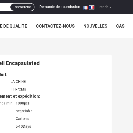
Demande de soumission
Recherche
|
French
 DE QUALITÉ
CONTACTEZ-NOUS
NOUVELLES
CAS
ll Encapsulated
uit:
LA CHINE
TH-PCMs
ement et expédition:
nde min:
1000pcs
negotiable
Cartons
5-10Days