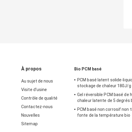
À propos
Bio PCM basé
PCM basé latent solide-liqui
Au sujet de nous
stockage de chaleur 180J/g 
Visite d'usine
Gel réversible PCM basé de h
Contrôle de qualité
chaleur latente de 5 degrés 
Contactez-nous
PCM basé non corrosif non t
Nouvelles
fonte de la température bio
Sitemap