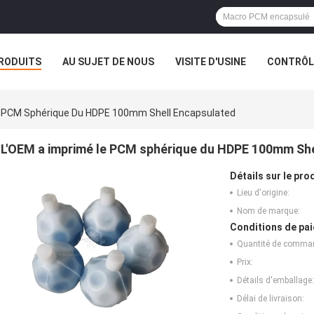
RODUITS
AU SUJET DE NOUS
VISITE D'USINE
CONTRÔLE
e PCM Sphérique Du HDPE 100mm Shell Encapsulated
L'OEM a imprimé le PCM sphérique du HDPE 100mm She
Détails sur le prod
Lieu d'origine:
Nom de marque:
Conditions de pai
Quantité de comma
Prix:
Détails d'emballage:
Délai de livraison: