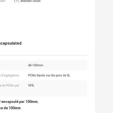
ent:
T/T, Western Union
ncapsulated
:
40-100mm
e d'agrégation:
PCMs basés sur bio purs de SL
e de PCMs par
90%
 encapsulé par 100mm
,
ase de 100mm