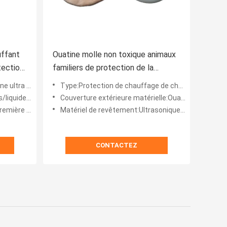
uffant
Ouatine molle non toxique animaux
tection
familiers de protection de la
chaleur de câlin de 8 pouces
ltra molle
Type:Protection de chauffage de changement de phase
sés sur bio
Couverture extérieure matérielle:Ouatine molle
e qualité
Matériel de revêtement:Ultrasonique de HDPE scellé
CONTACTEZ