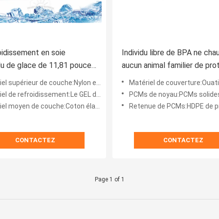
oidissement en soie
Individu libre de BPA ne cha
idu de glace de 11,81 pouces
aucun animal familier de pro
tissent des animaux
de la chaleur de câlin de
l supérieur de couche:Nylon et éponge
Matériel de couverture:Ouatine u
rs de protection de la
l'électricité
de refroidissement:Le GEL de GLACE s'est inséré
PCMs de noyau:PCMs solides/liquides ba
el moyen de couche:Coton élastique
Retenue de PCMs:HDPE de premièr
CONTACTEZ
CONTACTEZ
Page 1 of 1