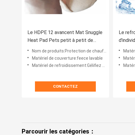
Le HDPE 12 avancent Mat Snuggle
Le refr
Heat Pad Pets petit à petit de
d'indiv
refroidissement
se blot
Nom de produits:Protection de chauffage d'animaux familiers, tapis chaud
Matérie
familie
Matériel de couverture:feece lavable
Matériel 
chaleur
Matériel de refroidissement:Gélifiez PCMs organiques purs liquides/solides de paquet ou de PCMs
Matéri
CONTACTEZ
Parcourir les catégories：