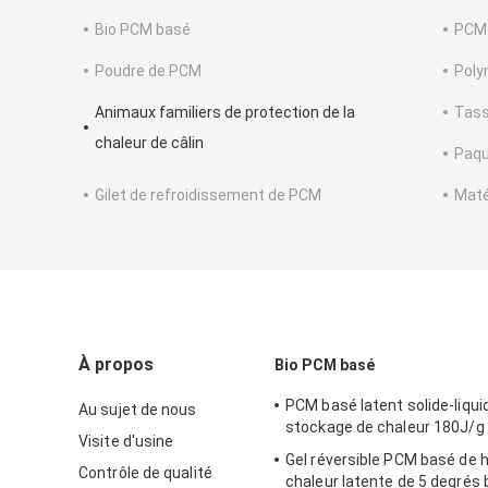
Bio PCM basé
PCM 
Poudre de PCM
Poly
Animaux familiers de protection de la
Tass
chaleur de câlin
Paqu
Gilet de refroidissement de PCM
Maté
À propos
Bio PCM basé
PCM basé latent solide-liqui
Au sujet de nous
stockage de chaleur 180J/g 
Visite d'usine
Gel réversible PCM basé de h
Contrôle de qualité
chaleur latente de 5 degrés 