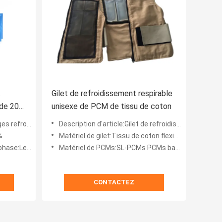
t
Gilet de refroidissement respirable
de 20
unisexe de PCM de tissu de coton
sant le gilet
Description d'article:Gilet de refroidissement matériel de changement de phase
%
Matériel de gilet:Tissu de coton flexible
ur bio de PCMs pouched
Matériel de PCMs:SL-PCMs PCMs basés sur bio/glace encapsulée par des poches
CONTACTEZ