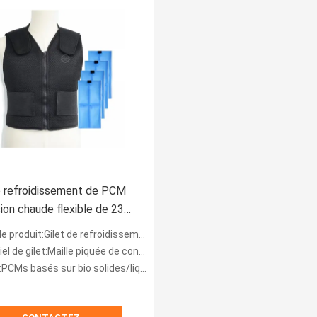
e refroidissement de PCM
ion chaude flexible de 23
duit:Gilet de refroidissement de changement de phase
de gilet:Maille piquée de consolation respirable
s basés sur bio solides/liquides de SL-PCMs