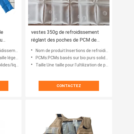
de
vestes 350g de refroidissement
du
réglant des poches de PCM de
température corporelle en
ement de phase
Nom de produit:Insertions de refroidissement de poches de changement de phase pour des vestes
conditions de travail dures
vêtement thermique
PCMs:PCMs basés sur bio purs solides-liquides de TH-SL
s de SL-PCMs
Taille:Une taille pour l'ultilization de polyvalence
CONTACTEZ