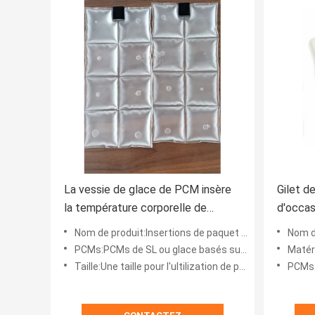
La vessie de glace de PCM insère
Gilet d
la température corporelle de
d'occas
réglementation dans des conditions
degrés
Nom de produit:Insertions de paquet de refroidissement de changement de phase
Nom de pro
de travail de gâchis
PCMs:PCMs de SL ou glace basés sur bio pouched
Matériel 
Taille:Une taille pour l'ultilization de polyvalence
PCMs:PCM