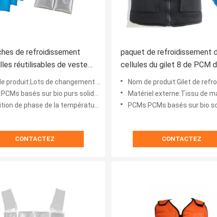
hes de refroidissement
paquet de refroidissement 
lles réutilisables de veste
cellules du gilet 8 de PCM 
insère la température
humidité 20℃/68f élevé
it:Lots de changement de phase pour le gilet de refroidissement
Nom de produit:Gilet de refroidissement de chang
lle de réglementation
 basés sur bio purs solides-liquides de TH-SL
Matériel externe:Tissu de maille léger de polyester avec le re
n de phase de la température:15 ℃/20℃/24℃/28℃
PCMs:PCMs basés sur bio solides/liquide
CONTACTEZ
CONTACTEZ