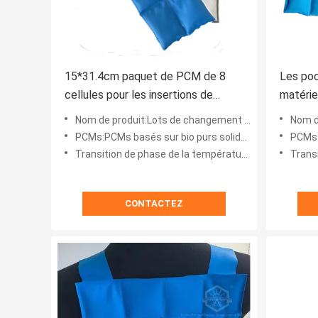
15*31.4cm paquet de PCM de 8
Les poc
cellules pour les insertions de
matérie
refroidissement de poches de gilet
de PCM 
Nom de produit:Lots de changement de phase pour le gilet de refroidissement
Nom de produ
corpore
PCMs:PCMs basés sur bio purs solides-liquides de TH-SL
PCMs:PCMs
Transition de phase de la température:15 ℃/20℃/24℃/28℃
Transitio
CONTACTEZ