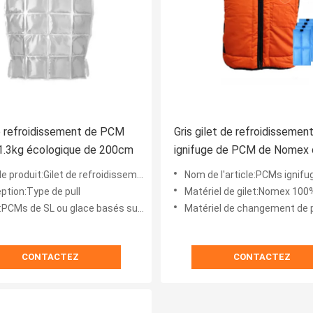
e refroidissement de PCM
Gris gilet de refroidissemen
 1.3kg écologique de 200cm
ignifuge de PCM de Nomex 
degrés
:Gilet de refroidissement de dessus de réservoir de changement de phase
Nom de l'article:PCMs ignifuges refroidis
ption:Type de pull
Matériel de gilet:Nomex 100
Ms de SL ou glace basés sur bio pouched
Matériel de changement de phase:Les poches de glace ont rempli ou basées s
CONTACTEZ
CONTACTEZ