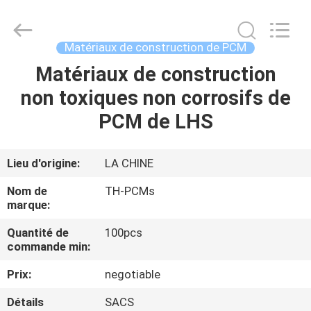
Ningbo
Thermal
New
energy
Technology
Matériaux de construction de PCM
co.,ltd.
All
Rights
Matériaux de construction
MAISON
Reserved.
non toxiques non corrosifs de
PRODUITS
PCM de LHS
AU
Lieu d'origine:
LA CHINE
SUJET
Nom de
TH-PCMs
DE
marque:
NOUS
Quantité de
100pcs
commande min:
VISITE
Prix:
negotiable
D'USINE
Détails
SACS