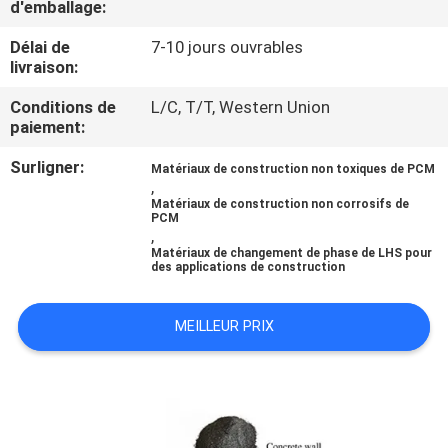
d'emballage:
CONTRÔLE
Délai de
7-10 jours ouvrables
livraison:
DE
Conditions de
L/C, T/T, Western Union
QUALITÉ
paiement:
Surligner:
Matériaux de construction non toxiques de PCM
CONTACTEZ-
,
Matériaux de construction non corrosifs de
NOUS
PCM
,
Matériaux de changement de phase de LHS pour
des applications de construction
NOUVELLES
MEILLEUR PRIX
CAS
PLAN
DU