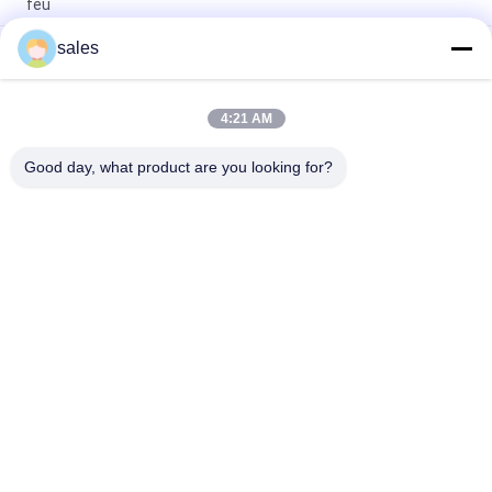
feu
sales
Les couvertures de bâtiment de matériel de changement de
phase réduisent la température de bâtiment de Stabilies de
consommation d'énergie
4:21 AM
Matériaux de construction de PCM de couvertures de courant
ascendant de matériel de changement de phase
Good day, what product are you looking for?
Catégories populaires
Tous
Bio PCM Basé
PCM Encapsulé
PCM Micro-
Poudre De PCM
Encapsulé
PCM De Chaîne Du 
Polymère De PCM
Froid
Animaux Familiers 
Tasse De Café De 
De Protection De La 
Contrôle De 