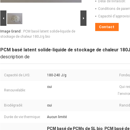
Délai de livraison:
Conditions de paiem
Capacité d'approvis
Contact
Image Grand :
PCM basé latent solide-liquide de
stockage de chaleur 180J/g bio
PCM basé latent solide-liquide de stockage de chaleur 180J
description de
Capacité de LHS:
180-240 J/g
Fondez
oui
Qui re
Renouvelable:
l'envir
Biodégradé:
oui
Rancid
Durée de vie thermique:
Aucun limité
PCM basé de PCMs de SL bio
PCM basé de 
,