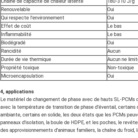
Chaîne de capacité de chaleur latente
180-310 J/g
Renouvelable
Oui
Qui respecte l'environnement
Oui
Effet de coût
Le bas
Inflammabilité
Le bas
Biodégradé
Oui
Rancidité
Aucun
Durée de vie thermique
Aucun ne limit
Propriété toxique
Non-toxique
Microencapsulation
Oui
4, applications
Le matériel de changement de phase avec de hauts SL-PCMs de
avec la température de transition de phase d'éventail, certains
ambiante, certains en solide, les deux états que les PCMs peu
panneaux d'isolation, la boule de HDPE, et les poches, le rev
des approvisionnements d'animaux familiers, la chaîne du froid, la