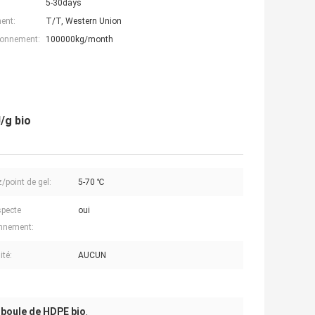
5-30days
ent:
T/T, Western Union
ionnement:
100000kg/month
/g bio
/point de gel:
5-70 ℃
specte
oui
onnement:
ité:
AUCUN
boule de HDPE bio
,