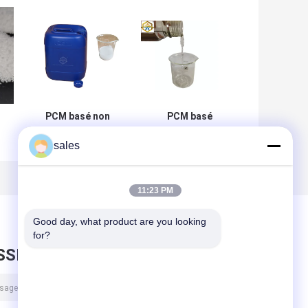
PCM basé non
PCM basé
corrosif non
autonome qu'on
sales
e
toxique de fonte
peut répéter non
de la température
toxique de
s
bio
stockage de
l'énergie bio
11:23 PM
Good day, what product are you looking 
for?
SSEZ UN MESSAGE