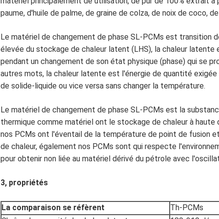
matériel principalement de utilisation, de pur de 100% extrait à 
paume, d'huile de palme, de graine de colza, de noix de coco, de
Le matériel de changement de phase SL-PCMs est transition de 
élevée du stockage de chaleur latent (LHS), la chaleur latente 
pendant un changement de son état physique (phase) qui se pr
autres mots, la chaleur latente est l'énergie de quantité exig
de solide-liquide ou vice versa sans changer la température.
Le matériel de changement de phase SL-PCMs est la substance
thermique comme matériel ont le stockage de chaleur à haute den
nos PCMs ont l'éventail de la température de point de fusion e
de chaleur, également nos PCMs sont qui respecte l'environneme
pour obtenir non liée au matériel dérivé du pétrole avec l'oscillat
3, propriétés
La comparaison se réfèrent
Th-PCMs