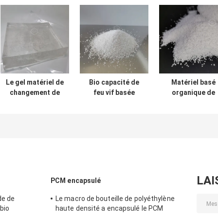
Le gel matériel de
Bio capacité de
Matériel basé
changement de
feu vif basée
organique de
phase 6℃ pour la
organique de
changement d
solution de
matériel de
phase de la
chaîne du froid
changement de
nature SL-PCM
assurent à
phase de
pure bio
température
Thermoregulated
cohérente stable
sans glace
carbonique
LAI
PCM encapsulé
de de
Le macro de bouteille de polyéthylène
bio
haute densité a encapsulé le PCM