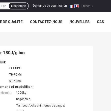
Demande de soumission
Recherche
|
French
 DE QUALITÉ
CONTACTEZ-NOUS
NOUVELLES
CAS
r 180J/g bio
uit:
LA CHINE
TH-PCMs
SL-PCMs
ement et expédition:
nde min:
1000kg
negotiable
Tambour/boîte chimiques de paquet