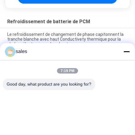
Refroidissement de batterie de PCM
Le refroidissement de changement de phase capitonnent la
tranche blanche avec haut Conductivety thermique pour la
chaleur électronique absorbant
sales
Le graphite non explosif de 55 degrés a mélangé le
refroidissement de batterie de PCM
7:19 PM
Refroidissement élevé de batterie de PCM de conduction
thermique d'emballement thermique
Good day, what product are you looking for?
Catégories populaires
Tous
Bio PCM Basé
PCM Encapsulé
PCM Micro-
Poudre De PCM