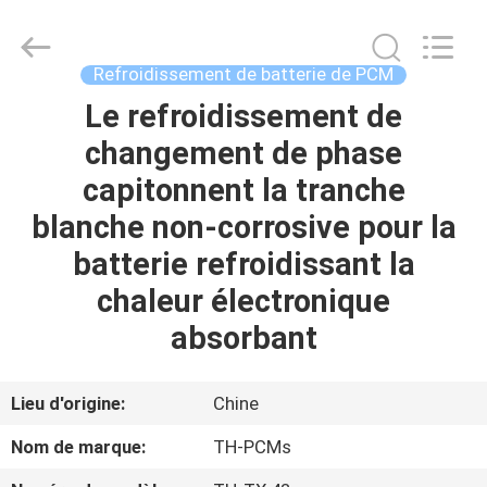
Ningbo
Thermal
New
energy
Technology
Refroidissement de batterie de PCM
co.,ltd.
All
Rights
Le refroidissement de
MAISON
Reserved.
changement de phase
PRODUITS
capitonnent la tranche
blanche non-corrosive pour la
AU
batterie refroidissant la
SUJET
chaleur électronique
DE
absorbant
NOUS
Lieu d'origine:
Chine
VISITE
Nom de marque:
TH-PCMs
D'USINE