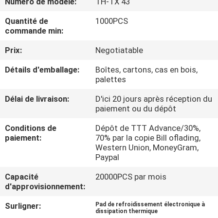
Numéro de modèle:
TH-TX 43
CONTRÔLE
Quantité de
1000PCS
commande min:
DE
Prix:
Negotiatable
QUALITÉ
Détails d'emballage:
Boîtes, cartons, cas en bois,
palettes
CONTACTEZ-
Délai de livraison:
D'ici 20 jours après réception du
NOUS
paiement ou du dépôt
Conditions de
Dépôt de TTT Advance/30%,
NOUVELLES
paiement:
70% par la copie Bill oflading,
Western Union, MoneyGram,
Paypal
CAS
Capacité
20000PCS par mois
d'approvisionnement:
PLAN
Surligner:
Pad de refroidissement électronique à
DU
dissipation thermique