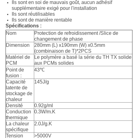
Ils sont en soi de mauvais goût, aucun adhésif
supplémentaire exigé pour l'installation
Ils sont réutilisables
Ils sont de manière rentable
Spécifications :
Nom
Protection de refroidissement /Slice de
changement de phase
Dimension
280mm (L) x190mm (W) x0.5mm
(combinaison de T)*2PCS
Matériel de
Le polymère a basé la série du TH TX solide
PCM
aux PCMs solides
Point de
43℃
fusion :
Capacité
145J/g
latente de
stockage de
chaleur
Densité
0.92g/ml
Conduction
0.3W/m.K
thermique
La chaleur
2.0J/g.K
spécifique
Tension
>5000V