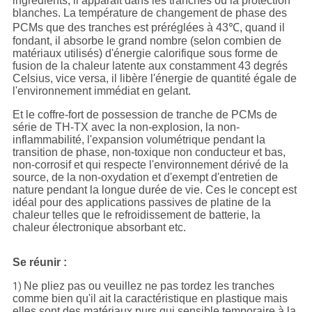
ingrédients, il apparaît dans les tranches ou la protection
blanches. La température de changement de phase des
PCMs que des tranches est préréglées à 43℃, quand il
fondant, il absorbe le grand nombre (selon combien de
matériaux utilisés) d'énergie calorifique sous forme de
fusion de la chaleur latente aux constamment 43 degrés
Celsius, vice versa, il libère l'énergie de quantité égale de
l'environnement immédiat en gelant.
Et le coffre-fort de possession de tranche de PCMs de
série de TH-TX avec la non-explosion, la non-
inflammabilité, l'expansion volumétrique pendant la
transition de phase, non-toxique non conducteur et bas,
non-corrosif et qui respecte l'environnement dérivé de la
source, de la non-oxydation et d'exempt d'entretien de
nature pendant la longue durée de vie. Ces le concept est
idéal pour des applications passives de platine de la
chaleur telles que le refroidissement de batterie, la
chaleur électronique absorbant etc.
Se réunir :
Ne pliez pas ou veuillez ne pas tordez les tranches
1)
comme bien qu'il ait la caractéristique en plastique mais
elles sont des matériaux purs qui sensible temporaire à la