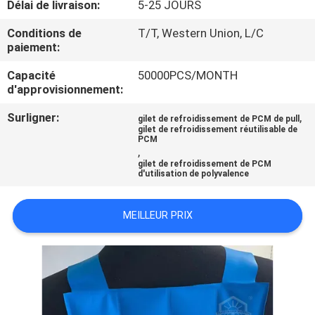
Délai de livraison:
5-25 JOURS
CONTRÔLE
Conditions de
T/T, Western Union, L/C
paiement:
DE
Capacité
50000PCS/MONTH
QUALITÉ
d'approvisionnement:
Surligner:
,
gilet de refroidissement de PCM de pull
CONTACTEZ-
gilet de refroidissement réutilisable de
PCM
NOUS
,
gilet de refroidissement de PCM
d'utilisation de polyvalence
NOUVELLES
MEILLEUR PRIX
CAS
PLAN
DU