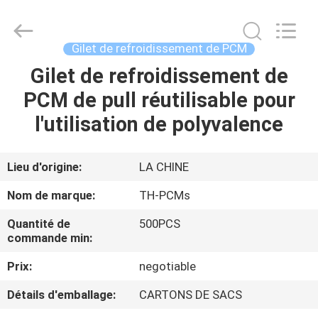
Ningbo
Thermal
New
energy
Technology
Gilet de refroidissement de PCM
co.,ltd.
All
Rights
Gilet de refroidissement de
MAISON
Reserved.
PCM de pull réutilisable pour
PRODUITS
l'utilisation de polyvalence
AU
Lieu d'origine:
LA CHINE
SUJET
Nom de marque:
TH-PCMs
DE
Quantité de
500PCS
NOUS
commande min:
Prix:
negotiable
VISITE
Détails d'emballage:
CARTONS DE SACS
D'USINE