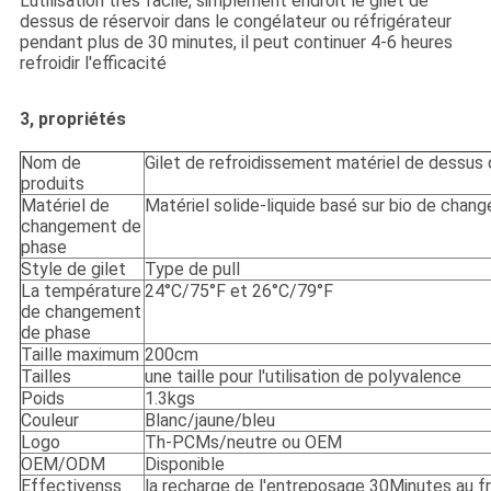
L'utilisation très facile, simplement endroit le gilet de
dessus de réservoir dans le congélateur ou réfrigérateur
pendant plus de 30 minutes, il peut continuer 4-6 heures
refroidir l'efficacité
3, propriétés
Nom de
Gilet de refroidissement matériel de dessus
produits
Matériel de
Matériel solide-liquide basé sur bio de ch
changement de
phase
Style de gilet
Type de pull
La température
24°C/75°F et 26°C/79°F
de changement
de phase
Taille maximum
200cm
Tailles
une taille pour l'utilisation de polyvalence
Poids
1.3kgs
Couleur
Blanc/jaune/bleu
Logo
Th-PCMs/neutre ou OEM
OEM/ODM
Disponible
Effectivenss
la recharge de l'entreposage 30Minutes au fr