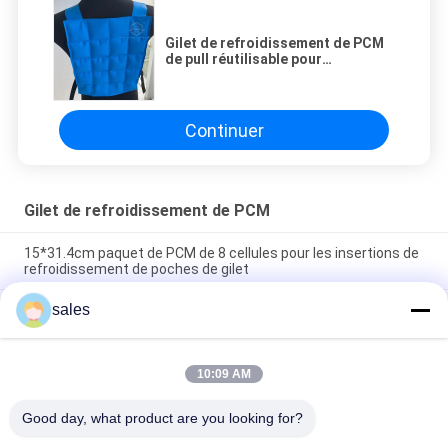
Gilet de refroidissement de PCM
de pull réutilisable pour
l'utilisation de polyvalence
Continuer
Gilet de refroidissement de PCM
15*31.4cm paquet de PCM de 8 cellules pour les insertions de
refroidissement de poches de gilet
sales
Les poches de refroidissement matérielles réutilisables de
veste de PCM insère la température corporelle de
réglementation
10:09 AM
paquet de refroidissement de cellules du gilet 8 de PCM du
humidité 20℃/68f élevé
Good day, what product are you looking for?