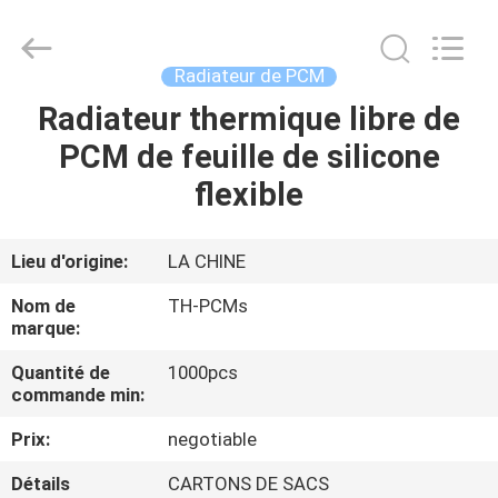
Ningbo
Thermal
New
energy
Technology
Radiateur de PCM
co.,ltd.
All
Rights
Radiateur thermique libre de
MAISON
Reserved.
PCM de feuille de silicone
PRODUITS
flexible
AU
Lieu d'origine:
LA CHINE
SUJET
Nom de
TH-PCMs
DE
marque:
NOUS
Quantité de
1000pcs
commande min:
VISITE
Prix:
negotiable
D'USINE
Détails
CARTONS DE SACS