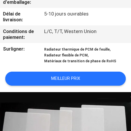
d'emballage:
CONTRÔLE
Délai de
5-10 jours ouvrables
livraison:
DE
Conditions de
L/C, T/T, Western Union
QUALITÉ
paiement:
Surligner:
,
Radiateur thermique de PCM de feuille
CONTACTEZ-
,
Radiateur flexible de PCM
NOUS
Matériaux de transition de phase de RoHS
MEILLEUR PRIX
NOUVELLES
CAS
PLAN
DU