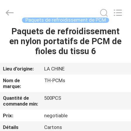
Ningbo
Thermal
New
energy
Technology
Paquets de refroidissement de PCM
co.,ltd.
All
Rights
Paquets de refroidissement
MAISON
Reserved.
en nylon portatifs de PCM de
PRODUITS
fioles du tissu 6
AU
Lieu d'origine:
LA CHINE
SUJET
Nom de
TH-PCMs
DE
marque:
NOUS
Quantité de
500PCS
commande min:
VISITE
Prix:
negotiable
D'USINE
Détails
Cartons