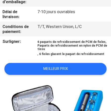
d'emballage:
CONTRÔLE
Délai de
7-10 jours ouvrables
livraison:
DE
Conditions de
T/T, Western Union, L/C
QUALITÉ
paiement:
Surligner:
,
6 paquets de refroidissement de PCM de fioles
CONTACTEZ-
Paquets de refroidissement en nylon de PCM de
tissu
NOUS
,
6 fioles glacent le paquet de refroidissement
NOUVELLES
MEILLEUR PRIX
CAS
PLAN
DU