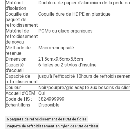
Matériel
Doublure de papier d'aluminium de la perle c
d'isolation
Coquille de
Coquille dure de HDPE en plastique
paquet de
refroidissement
Matériel de
PCMs ou glace organiques
refroidissement
de noyau
Méthode de
Macro-encapsulé
retenue
Dimension
21.5cmx9.5cmx5.5cm
Capacité
6 fioles ou 2 stylos d'insuline
d'accueil
Capacité de
jusqu'à l'efficacité 10hours de refroidisseme
refroidissement
Couleur
Noir/pourpre/gris adapté aux besoins du clie
Accueil d'OEM
Oui
Code de HS :
3824999999
Échantillons
Disponible
6 paquets de refroidissement de PCM de fioles
Paquets de refroidissement en nylon de PCM de tissu