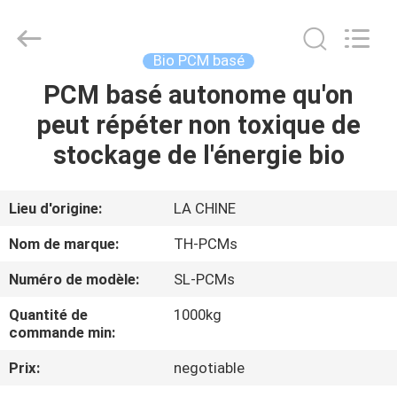
Ningbo
Thermal
New
energy
Technology
Bio PCM basé
co.,ltd.
All
Rights
PCM basé autonome qu'on
MAISON
Reserved.
peut répéter non toxique de
PRODUITS
stockage de l'énergie bio
AU
Lieu d'origine:
LA CHINE
SUJET
Nom de marque:
TH-PCMs
DE
Numéro de modèle:
SL-PCMs
NOUS
Quantité de
1000kg
commande min:
VISITE
Prix:
negotiable
D'USINE