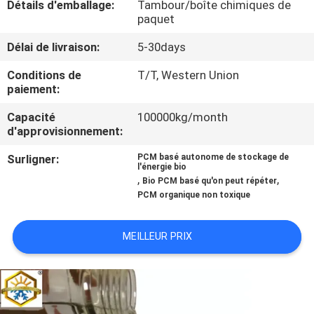
Détails d'emballage:
Tambour/boîte chimiques de
paquet
CONTRÔLE
Délai de livraison:
5-30days
DE
Conditions de
T/T, Western Union
QUALITÉ
paiement:
Capacité
100000kg/month
CONTACTEZ-
d'approvisionnement:
NOUS
Surligner:
PCM basé autonome de stockage de
l'énergie bio
,
,
Bio PCM basé qu'on peut répéter
NOUVELLES
PCM organique non toxique
CAS
MEILLEUR PRIX
PLAN
DU