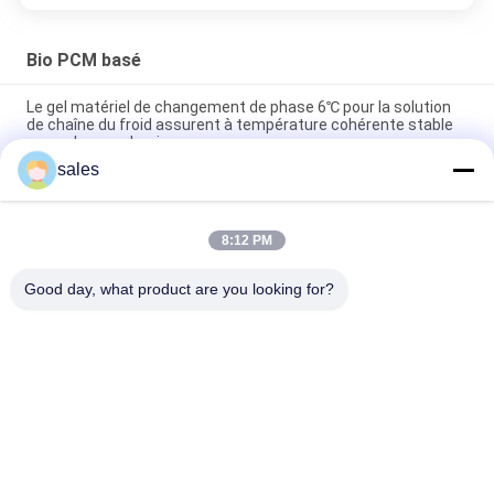
Bio PCM basé
Le gel matériel de changement de phase 6℃ pour la solution
de chaîne du froid assurent à température cohérente stable
sans glace carbonique
sales
Bio capacité de feu vif basée organique de matériel de
changement de phase de Thermoregulated
8:12 PM
Matériel basé organique de changement de phase de la
nature SL-PCMs pure bio
Good day, what product are you looking for?
Catégories populaires
Tous
Bio PCM Basé
PCM Encapsulé
PCM Micro-
Poudre De PCM
Encapsulé