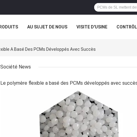
RODUITS
AU SUJET DE NOUS
VISITE D'USINE
CONTRÔLE
Flexible A Basé Des PCMs Développés Avec Succès
Société News
Le polymère flexible a basé des PCMs développés avec succè