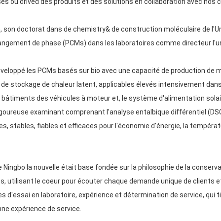
u drived des produits et des solutions en collaboration avec nos clie
, son doctorat dans de chemistry& de construction moléculaire de l'Un
hangement de phase (PCMs) dans les laboratoires comme directeur l'
eloppé les PCMs basés sur bio avec une capacité de production de m
é de stockage de chaleur latent, applicables élevés intensivement dans
de bâtiments des véhicules à moteur et, le système d'alimentation solai
igoureuse examinant comprenant l'analyse entalbique différentiel (DSC
es, stables, fiables et efficaces pour l'économie d'énergie, la températu
Ningbo la nouvelle était base fondée sur la philosophie de la conserva
nts, utilisant le coeur pour écouter chaque demande unique de clients
s d'essai en laboratoire, expérience et détermination de service, qui 
ne expérience de service.